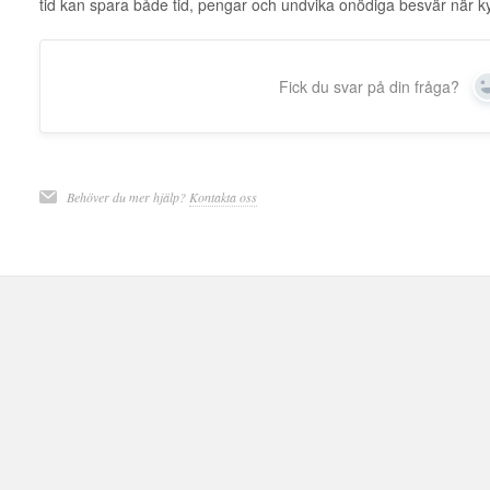
tid kan spara både tid, pengar och undvika onödiga besvär när kyla
Fick du svar på din fråga?
Behöver du mer hjälp?
Kontakta oss