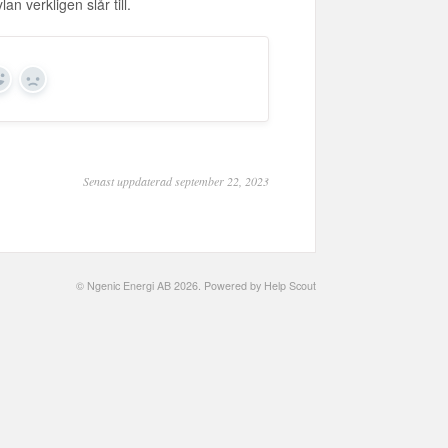
n verkligen slår till.
Yes
No
Senast uppdaterad september 22, 2023
©
Ngenic Energi AB
2026.
Powered by
Help Scout