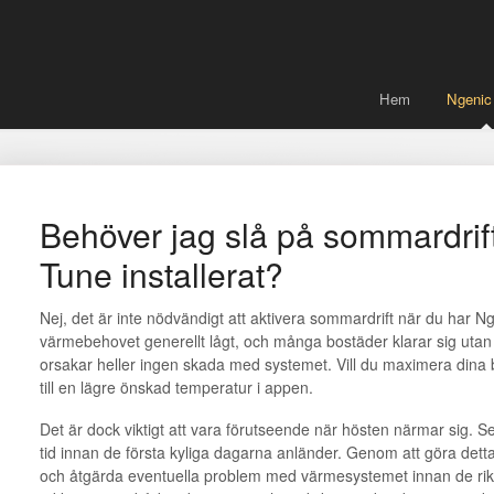
Hem
Ngenic
Behöver jag slå på sommardri
Tune installerat?
Nej, det är inte nödvändigt att aktivera sommardrift när du ha
värmebehovet generellt lågt, och många bostäder klarar sig uta
orsakar heller ingen skada med systemet. Vill du maximera din
till en lägre önskad temperatur i appen.
Det är dock viktigt att vara förutseende när hösten närmar sig. Se 
tid innan de första kyliga dagarna anländer. Genom att göra detta
och åtgärda eventuella problem med värmesystemet innan de riktigt