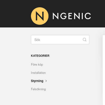
Toggle
Search
KATEGORIER
Före köp
Installation
Styrning
Felsökning