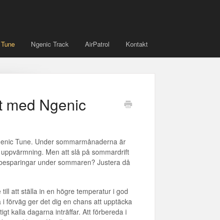
 Tune
Ngenic Track
AirPatrol
Kontakt
ft med Ngenic
r Ngenic Tune. Under sommarmånaderna är
n uppvärmning. Men att slå på sommardrift
a besparingar under sommaren? Justera då
till att ställa in en högre temperatur i god
 i förväg ger det dig en chans att upptäcka
 kalla dagarna inträffar. Att förbereda i