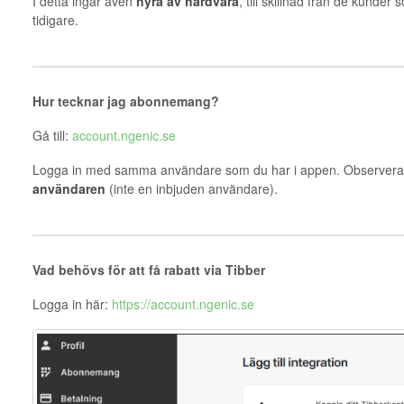
I detta ingår även
hyra av hårdvara
, till skillnad från de kunde
tidigare.
Hur tecknar jag abonnemang?
Gå till:
account.ngenic.se
Logga in med samma användare som du har i appen. Observera 
användaren
(inte en inbjuden användare).
Vad behövs för att få rabatt via Tibber
Logga in här:
https://account.ngenic.se