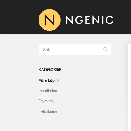
Toggle
Search
KATEGORIER
Före köp
Installation
Styrning
Felsökning