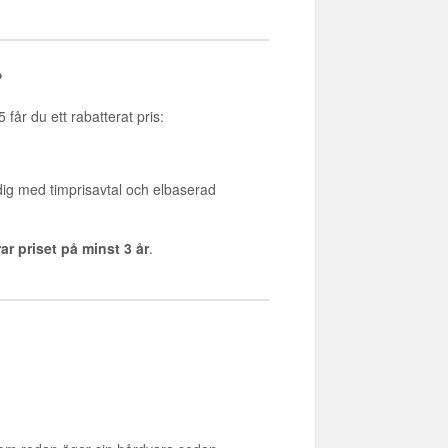
?
år du ett rabatterat pris:
 dig med timprisavtal och elbaserad
ar priset på minst 3 år
.