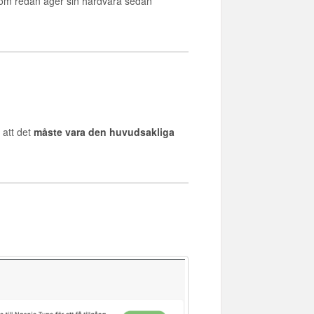
r som redan äger sin hårdvara sedan
att det
måste vara den huvudsakliga