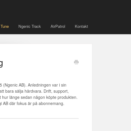
 Tune
Ngenic Track
AirPatrol
Kontakt
g
5 (Ngenic AB). Anledningen var i sin
att bara sälja hårdvara. Drift, support,
tt hur länge sedan någon köpte produkten.
ergi AB där fokus är på abonnemang.