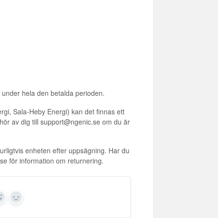
en under hela den betalda perioden.
rgi, Sala-Heby Energi) kan det finnas ett
 hör av dig till support@ngenic.se om du är
urligtvis enheten efter uppsägning. Har du
se för information om returnering.
Yes
No