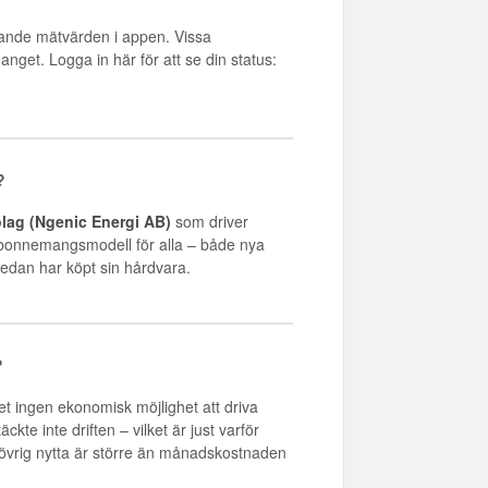
ande mätvärden i appen. Vissa
get. Logga in här för att se din status:
?
olag (Ngenic Energi AB)
som driver
n abonnemangsmodell för alla – både nya
edan har köpt sin hårdvara.
?
et ingen ekonomisk möjlighet att driva
kte inte driften – vilket är just varför
 övrig nytta är större än månadskostnaden