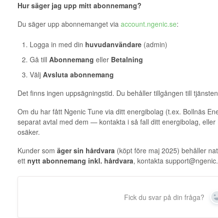
Hur säger jag upp mitt abonnemang?
Du säger upp abonnemanget via
account.ngenic.se
:
Logga in med din
huvudanvändare
(admin)
Gå till
Abonnemang
eller
Betalning
Välj
Avsluta abonnemang
Det finns ingen uppsägningstid. Du behåller tillgången till tjänst
Om du har fått Ngenic Tune via ditt energibolag (t.ex. Bollnäs Ene
separat avtal med dem — kontakta i så fall ditt energibolag, eller
osäker.
Kunder som
äger sin hårdvara
(köpt före maj 2025) behåller nat
ett
nytt abonnemang inkl. hårdvara
, kontakta support@ngenic.
Fick du svar på din fråga?