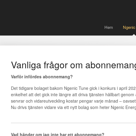
Hem
Ngenic
Vanliga frågor om abonneman
Varför infördes abonnemang?
Det tidigare bolaget bakom Ngenic Tune gick i konkurs i april 202
enkelhet att det gick inte längre att driva tjänsten hållbart genom 
servrar och vidareutveckling kostar pengar varje månad – oavse
Nu drivs tjänsten vidare via ett nytt bolag som heter Ngenic En
Vad händer om jag inte har ett abonnemang?