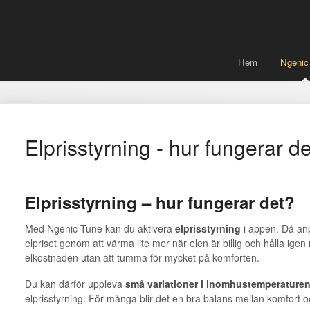
Hem
Ngenic
Elprisstyrning - hur fungerar d
Elprisstyrning – hur fungerar det?
Med Ngenic Tune kan du aktivera
elprisstyrning
i appen. Då an
elpriset genom att värma lite mer när elen är billig och hålla igen
elkostnaden utan att tumma för mycket på komforten.
Du kan därför uppleva
små variationer i inomhustemperature
elprisstyrning. För många blir det en bra balans mellan komfort