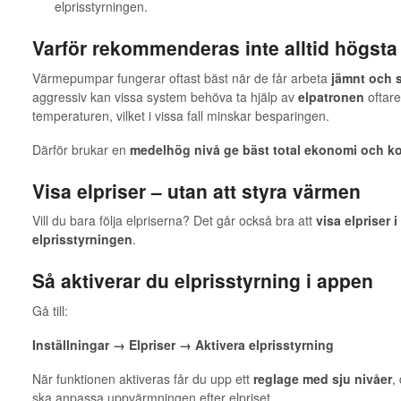
elprisstyrningen.
Varför rekommenderas inte alltid högst
Värmepumpar fungerar oftast bäst när de får arbeta
jämnt och s
aggressiv kan vissa system behöva ta hjälp av
elpatronen
oftare
temperaturen, vilket i vissa fall minskar besparingen.
Därför brukar en
medelhög nivå ge bäst total ekonomi och k
Visa elpriser – utan att styra värmen
Vill du bara följa elpriserna? Det går också bra att
visa elpriser 
elprisstyrningen
.
Så aktiverar du elprisstyrning i appen
Gå till:
Inställningar → Elpriser → Aktivera elprisstyrning
När funktionen aktiveras får du upp ett
reglage med sju nivåer
,
ska anpassa uppvärmningen efter elpriset.