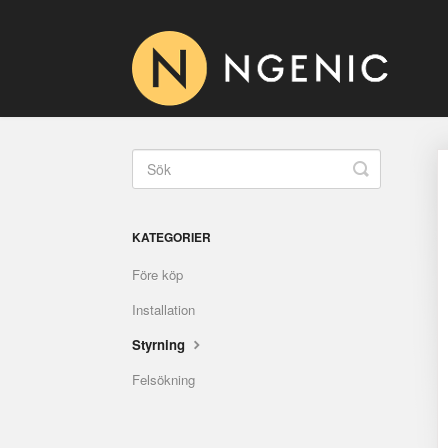
Toggle
Search
KATEGORIER
Före köp
Installation
Styrning
Felsökning