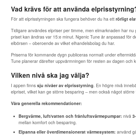
Vad krävs för att använda elprisstyrning
För att elprisstyrningen ska fungera behöver du ha ett
rörligt el
Tidigare användes elpriser per timme, men elmarknaden har nu gå
priset kan ändras var 15:e minut. Ngenic Tune är anpassad för de
elbörsen – oberoende av vilket elhandelsbolag du har.
Priserna för kommande dygn publiceras normalt under eftermidda
Tune planerar därefter uppvärmningen för resten av dagen och
Vilken nivå ska jag välja?
I appen finns
sju nivåer av elprisstyrning
. En högre nivå innebä
elpriset, vilket kan ge större besparing – men också något större
Våra generella rekommendationer:
Bergvärme, luft/vatten och frånluftsvärmepumpar:
nivå
3
mellan komfort och besparing.
Elpanna eller överdimensionerat värmesystem:
använd g