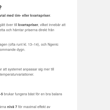
?
avtal med tim- eller kvartspriser
.
tt över till
kvartspriser
, vilket innebär att
tta och hämtar priserna direkt från
gen (ofta runt kl. 13–14), och Ngenic
 kommande dygn.
r att systemet anpassar sig mer till
 temperaturvariationer.
–5
brukar fungera bäst för en bra balans
ärna
nivå 7
för maximal effekt av