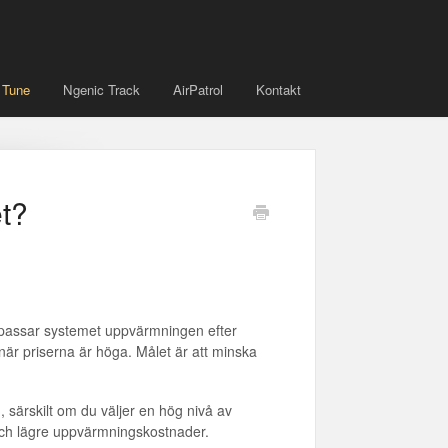
 Tune
Ngenic Track
AirPatrol
Kontakt
et?
passar systemet uppvärmningen efter
 när priserna är höga. Målet är att minska
n
, särskilt om du väljer en hög nivå av
 och lägre uppvärmningskostnader.